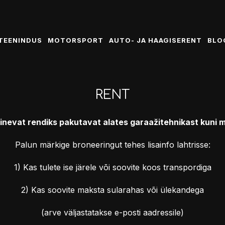
TEENINDUS
MOTORSPORT
AUTO- JA HAAGISERENT
BLO
RENT
 erinevat rendiks pakutavat alates garaažitehnikast kuni
Palun märkige broneeringut tehes lisainfo lahtrisse:
1) Kas tulete ise järele või soovite koos transpordiga
2) Kas soovite maksta sularahas või ülekandega
(arve väljastatakse e-posti aadressile)