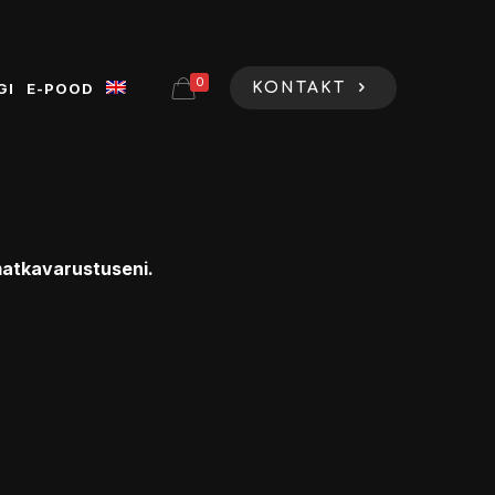
0
GI
E-POOD
KONTAKT
 matkavarustuseni.