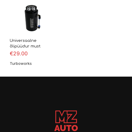
Universaalne
õlipüüdur must
€
29.00
Turboworks