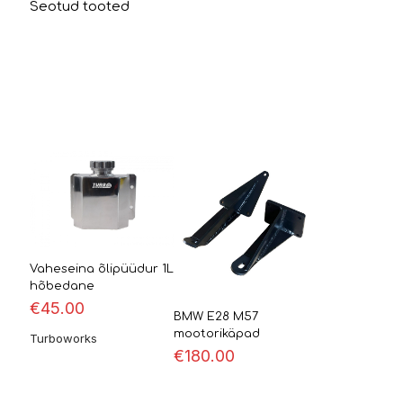
Seotud tooted
Vaheseina õlipüüdur 1L
hõbedane
€
45.00
BMW E28 M57
mootorikäpad
Turboworks
€
180.00