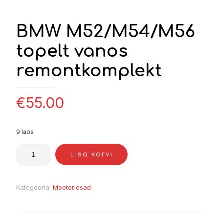
BMW M52/M54/M56
topelt vanos
remontkomplekt
€
55.00
9 laos
Lisa korvi
Kategooria:
Mootoriosad