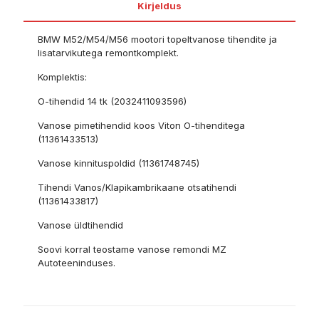
Kirjeldus
BMW M52/M54/M56 mootori topeltvanose tihendite ja
lisatarvikutega remontkomplekt.
Komplektis:
O-tihendid 14 tk (2032411093596)
Vanose pimetihendid koos Viton O-tihenditega
(11361433513)
Vanose kinnituspoldid (11361748745)
Tihendi Vanos/Klapikambrikaane otsatihendi
(11361433817)
Vanose üldtihendid
Soovi korral teostame vanose remondi MZ
Autoteeninduses.